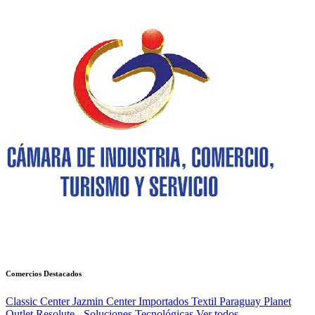
Comercios Destacados
Classic Center
Jazmin Center Importados
Textil Paraguay
Planet
Outlet
Resolute - Soluciones Tecnológicas
Ver todos