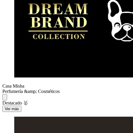
Casa Misha
Perfumería &amp; Cosméticos
Destacado 🥇
Ver más